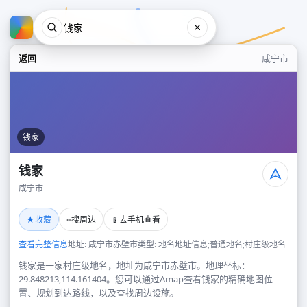
返回
咸宁市
钱家
钱家
咸宁市
钱家
★
⌖
📱
收藏
搜周边
去手机查看
咸宁市
查看完整信息
地址: 咸宁市赤壁市
类型: 地名地址信息;普通地名;村庄级地名
钱家是一家村庄级地名，地址为咸宁市赤壁市。地理坐标：
29.848213,114.161404。您可以通过Amap查看钱家的精确地图位
置、规划到达路线，以及查找周边设施。