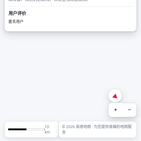
用户评价
匿名用户
+
−
10
© 2026 高德地图 · 为您提供准确的地图服
km
务