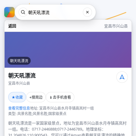
返回
宜昌市兴山县
朝天吼漂流
朝天吼漂流
宜昌市兴山县
朝天吼漂流
★
⌖
📱
收藏
搜周边
去手机查看
宜昌市兴山县
查看完整信息
地址: 宜昌市兴山县水月寺镇高岚村一组
类型: 风景名胜;风景名胜;国家级景点
朝天吼漂流是一家国家级景点，地址为宜昌市兴山县水月寺镇高岚村
一组。电话：0717-2446888;0717-2446789。地理坐标：
31.204826,110.900543。您可以通过Amap查看朝天吼漂流的精确地