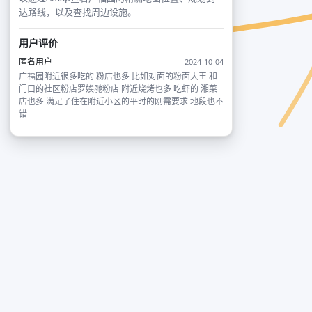
达路线，以及查找周边设施。
用户评价
匿名用户
2024-10-04
广福园附近很多吃的 粉店也多 比如对面的粉面大王 和
门口的社区粉店罗娭毑粉店 附近烧烤也多 吃虾的 湘菜
店也多 满足了住在附近小区的平时的刚需要求 地段也不
错