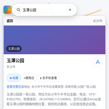
返回
长沙市
玉潭公园
玉潭公园
长沙市
玉潭公园
★
⌖
📱
收藏
搜周边
去手机查看
长沙市
查看完整信息
地址: 长沙市宁乡市白龙路
类型: 风景名胜;公园广场;公园
玉潭公园是一家公园，地址为长沙市宁乡市白龙路。电话：0731-
87822705。地理坐标：28.247066,112.536963。您可以通过Amap查
看玉潭公园的精确地图位置、规划到达路线，以及查找周边设施。