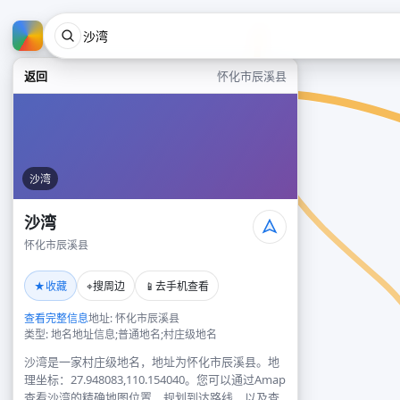
返回
怀化市辰溪县
沙湾
沙湾
怀化市辰溪县
★
⌖
📱
收藏
搜周边
去手机查看
查看完整信息
地址: 怀化市辰溪县
类型: 地名地址信息;普通地名;村庄级地名
沙湾是一家村庄级地名，地址为怀化市辰溪县。地
理坐标：27.948083,110.154040。您可以通过Amap
查看沙湾的精确地图位置、规划到达路线，以及查