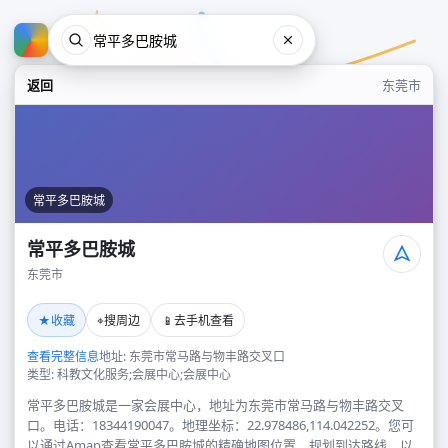
返回
东莞市
常平多巴胺城
常平多巴胺城
东莞市
常平多巴胺城
★
⌖
📱
收藏
搜周边
去手机查看
东莞市
查看完整信息
地址: 东莞市常马路与物丰路交叉口
类型: 科教文化服务;会展中心;会展中心
常平多巴胺城是一家会展中心，地址为东莞市常马路与物丰路交叉
口。电话：18344190047。地理坐标：22.978486,114.042252。您可
以通过Amap查看常平多巴胺城的精确地图位置、规划到达路线，以