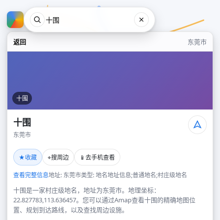
返回
东莞市
十围
十围
东莞市
十围
★
⌖
📱
收藏
搜周边
去手机查看
东莞市
查看完整信息
地址: 东莞市
类型: 地名地址信息;普通地名;村庄级地名
十围是一家村庄级地名，地址为东莞市。地理坐标：
22.827783,113.636457。您可以通过Amap查看十围的精确地图位
置、规划到达路线，以及查找周边设施。