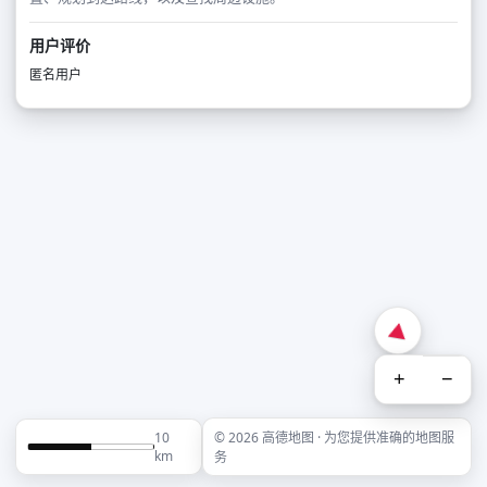
用户评价
匿名用户
+
−
10
© 2026 高德地图 · 为您提供准确的地图服
km
务