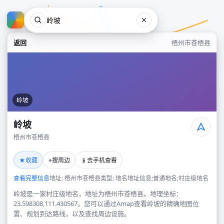
返回
梧州市苍梧县
岭坡
岭坡
梧州市苍梧县
岭坡
★
⌖
📱
收藏
搜周边
去手机查看
梧州市苍梧县
查看完整信息
地址: 梧州市苍梧县
类型: 地名地址信息;普通地名;村庄级地名
岭坡是一家村庄级地名，地址为梧州市苍梧县。地理坐标：
23.598308,111.430567。您可以通过Amap查看岭坡的精确地图位
置、规划到达路线，以及查找周边设施。