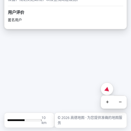
用户评价
匿名用户
+
−
10
© 2026 高德地图 · 为您提供准确的地图服
km
务