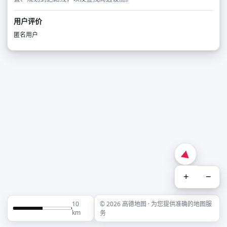
用户评价
匿名用户
+
−
10
© 2026 高德地图 · 为您提供准确的地图服
km
务