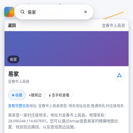
返回
宜春市上高县
易家
易家
宜春市上高县
易家
★
⌖
📱
收藏
搜周边
去手机查看
宜春市上高县
查看完整信息
地址: 宜春市上高县
类型: 地名地址信息;普通地名;村庄级地名
易家是一家村庄级地名，地址为宜春市上高县。地理坐标：
28.090244,114.607697。您可以通过Amap查看易家的精确地图位
置、规划到达路线，以及查找周边设施。