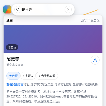
返回
遂宁市安居区
昭觉寺
昭觉寺
遂宁市安居区
昭觉寺
★
⌖
📱
收藏
搜周边
去手机查看
遂宁市安居区
查看完整信息
地址: 遂宁市安居区
类型: 地名地址信息;普通地名;村庄级地名
昭觉寺是一家村庄级地名，地址为遂宁市安居区。地理坐标：
30.527725,105.423516。您可以通过Amap查看昭觉寺的精确地图位
置、规划到达路线，以及查找周边设施。