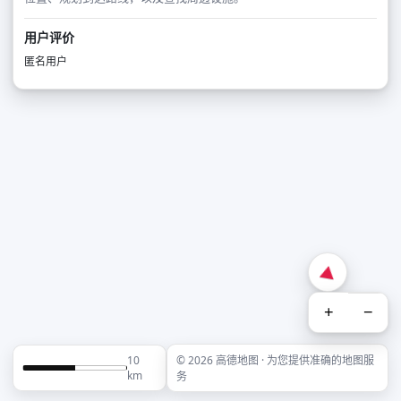
用户评价
匿名用户
+
−
10
© 2026 高德地图 · 为您提供准确的地图服
km
务