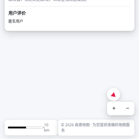
用户评价
匿名用户
+
−
10
© 2026 高德地图 · 为您提供准确的地图服
km
务