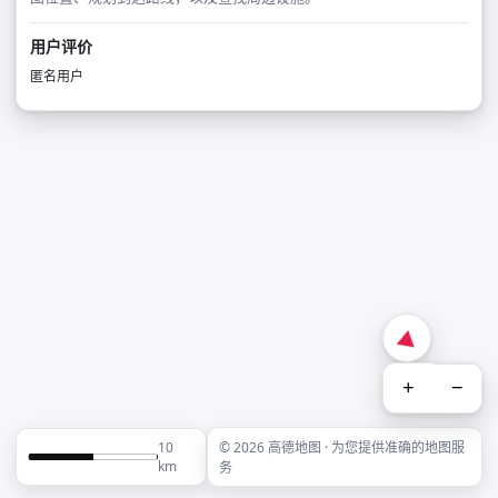
用户评价
匿名用户
+
−
10
© 2026 高德地图 · 为您提供准确的地图服
km
务