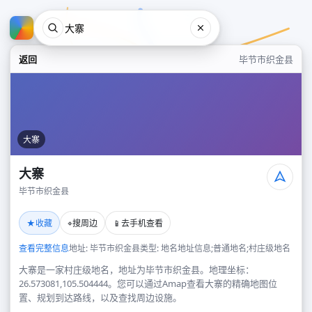
返回
毕节市织金县
大寨
大寨
毕节市织金县
大寨
★
⌖
📱
收藏
搜周边
去手机查看
毕节市织金县
查看完整信息
地址: 毕节市织金县
类型: 地名地址信息;普通地名;村庄级地名
大寨是一家村庄级地名，地址为毕节市织金县。地理坐标：
26.573081,105.504444。您可以通过Amap查看大寨的精确地图位
置、规划到达路线，以及查找周边设施。