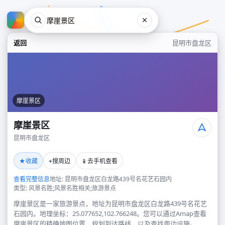
返回
昆明市盘龙区
摩崖景区
摩崖景区
昆明市盘龙区
摩崖景区
★
⌖
📱
收藏
搜周边
去手机查看
昆明市盘龙区
查看完整信息
地址: 昆明市盘龙区白龙路439号名花艺石园内
类型: 风景名胜;风景名胜相关;旅游景点
摩崖景区是一家旅游景点，地址为昆明市盘龙区白龙路439号名花艺
石园内。地理坐标：25.077652,102.766248。您可以通过Amap查看
摩崖景区的精确地图位置、规划到达路线，以及查找周边设施。