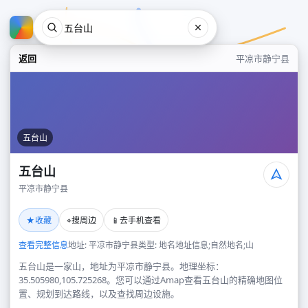
返回
平凉市静宁县
五台山
五台山
平凉市静宁县
五台山
★
⌖
📱
收藏
搜周边
去手机查看
平凉市静宁县
查看完整信息
地址: 平凉市静宁县
类型: 地名地址信息;自然地名;山
五台山是一家山，地址为平凉市静宁县。地理坐标：
35.505980,105.725268。您可以通过Amap查看五台山的精确地图位
置、规划到达路线，以及查找周边设施。