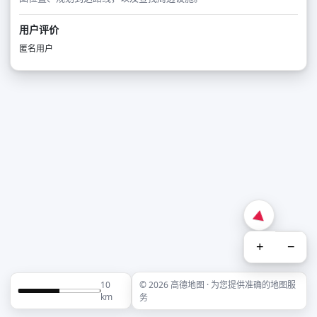
用户评价
匿名用户
+
−
10
© 2026 高德地图 · 为您提供准确的地图服
km
务