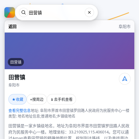
返回
阜阳市
田营镇
田营镇
阜阳市
田营镇
★
⌖
📱
收藏
搜周边
去手机查看
阜阳市
查看完整信息
地址: 阜阳市界首市田营镇罗田路人民政府为民服务中心一楼
类型: 地名地址信息;普通地名;乡镇级地名
田营镇是一家乡镇级地名，地址为阜阳市界首市田营镇罗田路人民政
府为民服务中心一楼。地理坐标：33.210925,115.406014。您可以通
过Amap查看田营镇的精确地图位置、规划到达路线，以及查找周边