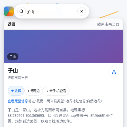
返回
陇南市两当县
子山
子山
陇南市两当县
子山
★
⌖
📱
收藏
搜周边
去手机查看
陇南市两当县
查看完整信息
地址: 陇南市两当县
类型: 地名地址信息;自然地名;山
子山是一家山，地址为陇南市两当县。地理坐标：
33.789701,106.365695。您可以通过Amap查看子山的精确地图位
置、规划到达路线，以及查找周边设施。