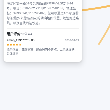
海淀区复兴路51号凯德晶品购物中心LG层13-14
号。电话：010-68219218;010-87618188。地理坐
标：39.908341,116.296487。您可以通过Amap查看
绿茶餐厅(凯德晶品店)的精确地图位置、规划到达路
线，以及查找周边设施。
用户评价
评分 4.4
amap_139****0585
2016-08-13
★★★★☆
绿茶烤鱼、佛跳墙赞！绿茶烤肉不喜欢，上菜速度快，
总体满意