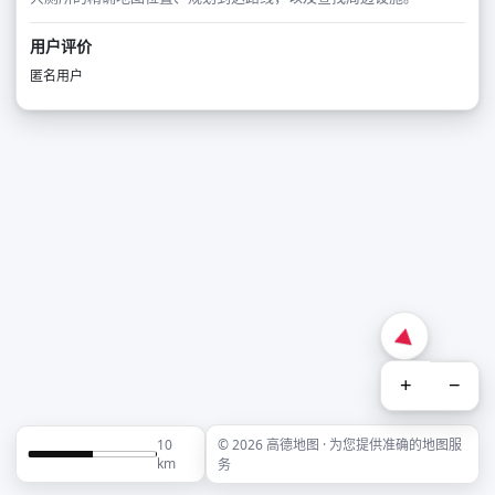
用户评价
匿名用户
+
−
10
© 2026 高德地图 · 为您提供准确的地图服
km
务