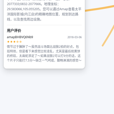
2077333;0832-2077666。地理坐标：
29.583066,105.055205。您可以通过Amap查看太平
洋国际影城(内江店)的精确地图位置、规划到达路
线，以及查找周边设施。
用户评价
amapBHBVQ6Nb9
2018-03-06
★★★☆☆
情节过于臃肿了～虽然战斗场面比战狼2拍的好点，包
括特效，但是看下来感觉比较凌乱，尤其是最后抢黄饼
的桥段，太画蛇添足了～如果战狼2可以打9分的话，这
个片子只能打7.5分～缺乏一气呵成，酣畅淋漓的感觉～