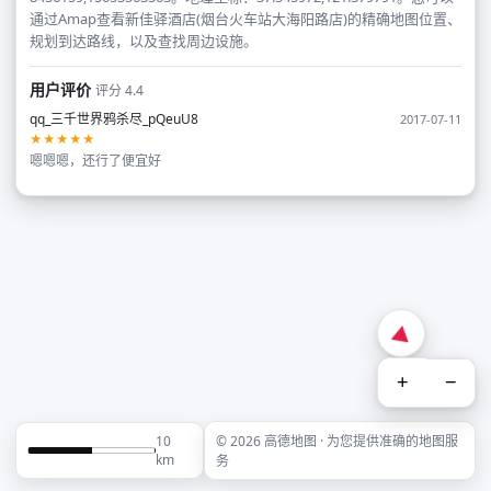
通过Amap查看新佳驿酒店(烟台火车站大海阳路店)的精确地图位置、
规划到达路线，以及查找周边设施。
用户评价
评分 4.4
qq_三千世界鸦杀尽_pQeuU8
2017-07-11
★★★★★
嗯嗯嗯，还行了便宜好
+
−
10
© 2026 高德地图 · 为您提供准确的地图服
km
务