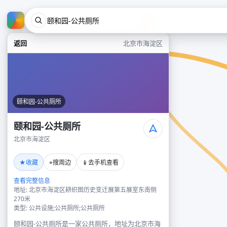
返回
北京市海淀区
颐和园-公共厕所
颐和园-公共厕所
北京市海淀区
★
⌖
📱
收藏
搜周边
去手机查看
查看完整信息
地址: 北京市海淀区耕织图历史变迁展第五展室东南侧
270米
类型: 公共设施;公共厕所;公共厕所
颐和园-公共厕所是一家公共厕所，地址为北京市海