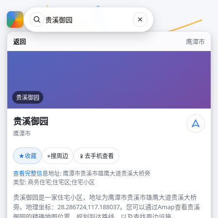
返回
鹰潭市
贵溪御园
贵溪御园
鹰潭市
贵溪御园
★
⌖
📱
收藏
搜周边
去手机查看
鹰潭市
查看完整信息
地址: 鹰潭市贵溪市雄鹰大道贵溪大桥旁
类型: 商务住宅;住宅区;住宅小区
贵溪御园是一家住宅小区，地址为鹰潭市贵溪市雄鹰大道贵溪大桥
旁。地理坐标：28.286724,117.188037。您可以通过Amap查看贵溪
御园的精确地图位置、规划到达路线，以及查找周边设施。