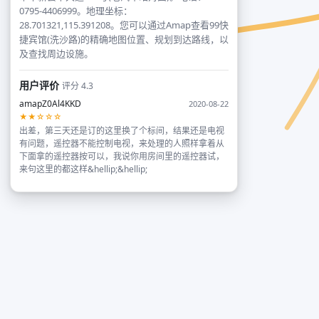
0795-4406999。地理坐标：
28.701321,115.391208。您可以通过Amap查看99快
捷宾馆(洗沙路)的精确地图位置、规划到达路线，以
及查找周边设施。
用户评价
评分 4.3
amapZ0Al4KKD
2020-08-22
★★☆☆☆
出差，第三天还是订的这里换了个标间，结果还是电视
有问题，遥控器不能控制电视，来处理的人照样拿着从
下面拿的遥控器按可以，我说你用房间里的遥控器试，
来句这里的都这样&hellip;&hellip;