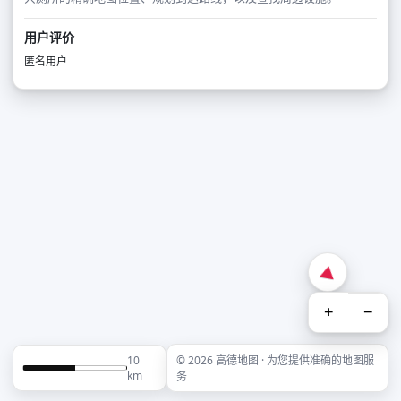
用户评价
匿名用户
+
−
10
© 2026 高德地图 · 为您提供准确的地图服
km
务