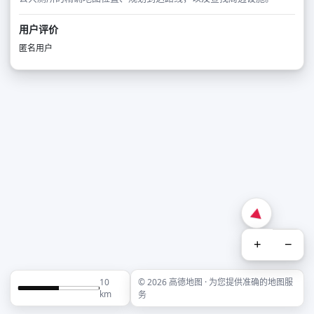
用户评价
匿名用户
+
−
10
© 2026 高德地图 · 为您提供准确的地图服
km
务