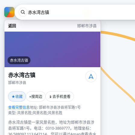
返回
邯郸市涉县
赤水湾古镇
赤水湾古镇
邯郸市涉县
★
⌖
📱
收藏
搜周边
去手机查看
查看完整信息
地址: 邯郸市涉县涉县将军路1号
类型: 风景名胜;风景名胜;风景名胜
赤水湾古镇是一家风景名胜，地址为邯郸市涉县涉
县将军路1号。电话：0310-3869777。地理坐标：
36.588097,113.647114。您可以通过Amap查看赤水