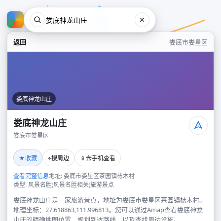
返回
娄底市娄星区
娄底神龙山庄
娄底神龙山庄
娄底市娄星区
娄底神龙山庄
★
⌖
📱
收藏
搜周边
去手机查看
娄底市娄星区
查看完整信息
地址: 娄底市娄星区茶园镇梽木村
类型: 风景名胜;风景名胜相关;旅游景点
娄底神龙山庄是一家旅游景点，地址为娄底市娄星区茶园镇梽木村。
地理坐标：27.618863,111.996813。您可以通过Amap查看娄底神龙
山庄的精确地图位置、规划到达路线，以及查找周边设施。