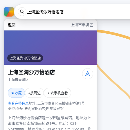
返回
上海市奉贤区
上海圣淘沙万怡酒店
上海圣淘沙万怡酒店
上海市奉贤区
★
⌖
📱
收藏
搜周边
去手机查看
查看完整信息
地址: 上海市奉贤区南桥镇南桥路1号
类型: 住宿服务;宾馆酒店;四星级宾馆
上海圣淘沙万怡酒店是一家四星级宾馆，地址为上
海市奉贤区南桥镇南桥路1号。电话：021-
57429999。地理坐标：30.911041,121.456180。您