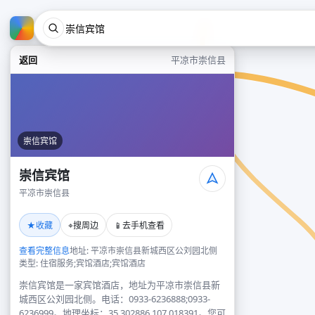
返回
平凉市崇信县
崇信宾馆
崇信宾馆
平凉市崇信县
★
⌖
📱
收藏
搜周边
去手机查看
查看完整信息
地址: 平凉市崇信县新城西区公刘园北侧
类型: 住宿服务;宾馆酒店;宾馆酒店
崇信宾馆是一家宾馆酒店，地址为平凉市崇信县新
城西区公刘园北侧。电话：0933-6236888;0933-
6236999。地理坐标：35.302886,107.018391。您可