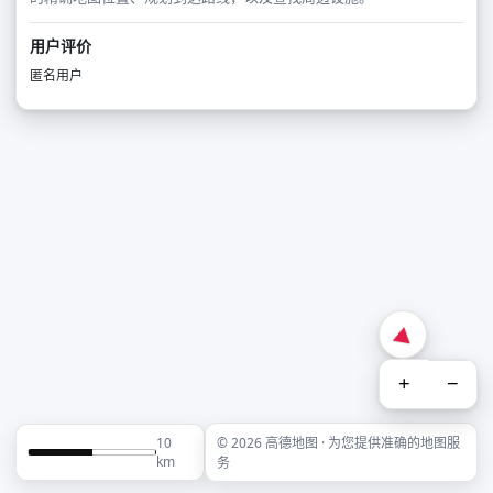
用户评价
匿名用户
+
−
10
© 2026 高德地图 · 为您提供准确的地图服
km
务