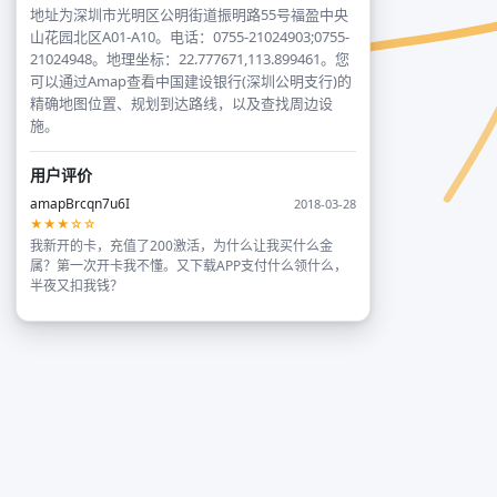
地址为深圳市光明区公明街道振明路55号福盈中央
山花园北区A01-A10。电话：0755-21024903;0755-
21024948。地理坐标：22.777671,113.899461。您
可以通过Amap查看中国建设银行(深圳公明支行)的
精确地图位置、规划到达路线，以及查找周边设
施。
用户评价
amapBrcqn7u6I
2018-03-28
★★★☆☆
我新开的卡，充值了200激活，为什么让我买什么金
属？第一次开卡我不懂。又下载APP支付什么领什么，
半夜又扣我钱？