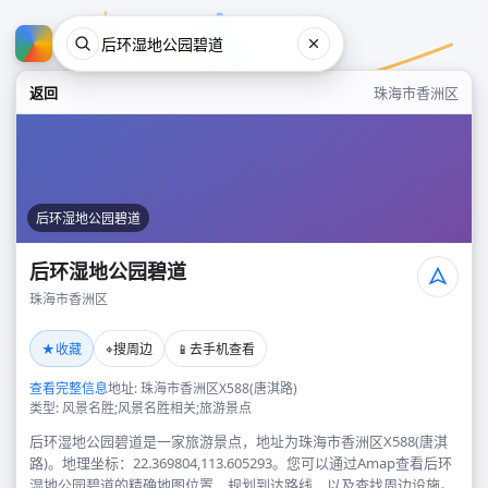
返回
珠海市香洲区
后环湿地公园碧道
后环湿地公园碧道
珠海市香洲区
后环湿地公园碧道
★
⌖
📱
收藏
搜周边
去手机查看
珠海市香洲区
查看完整信息
地址: 珠海市香洲区X588(唐淇路)
类型: 风景名胜;风景名胜相关;旅游景点
后环湿地公园碧道是一家旅游景点，地址为珠海市香洲区X588(唐淇
路)。地理坐标：22.369804,113.605293。您可以通过Amap查看后环
湿地公园碧道的精确地图位置、规划到达路线，以及查找周边设施。