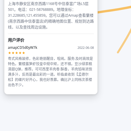
上海市静安区南京西路1168号中信泰富广场L5层
501。电话：021-58768889。地理坐标：
31.228685,121.455859。您可以通过Amap查看蘩楼
(南京西路中信泰富店)的精确地图位置、规划到达路
线，以及查找周边设施。
用户评价
amapCD5d0yW7k
2022-06-08
★★★★★
粤式风格装修，色彩艳丽醒目，喧闹。服务:及时高效是
特色。蘩楼露笋虾饺皇中规中矩，还不错。豆沙绿茶糕
清甜Q弹，推荐。可可西里羊肉卷 酥香，羊肉馅味浓饱
满多汁，反而是最出彩的一道。听临桌收到【孟德尔
松】的碟片好开心，我也好羡慕。确比沪上同档次茶楼
出色不少。