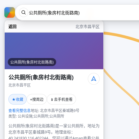
返回
北京市昌平区
公共厕所(象房村北街路南)
公共厕所(象房村北街路南)
北京市昌平区
★
⌖
📱
收藏
搜周边
去手机查看
查看完整信息
地址: 北京市昌平区秦城路9号
类型: 公共设施;公共厕所;公共厕所
公共厕所(象房村北街路南)是一家公共厕所，地址为
北京市昌平区秦城路9号。地理坐标：
40.241830,116.402244。您可以通过Amap查看公共