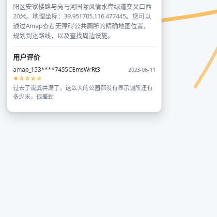
阳区安家楼路与亮马河国际风情水岸绿道交叉口西
20米。地理坐标：39.951705,116.477445。您可以
通过Amap查看无障碍公共厕所的精确地图位置、
规划到达路线，以及查找周边设施。
用户评价
amap_153****7455CEmsWrRt3
2023-06-11
★☆☆☆☆
过去了说粪井满了。这么大的公园都没有显示厕所还有
多少米，很差劲