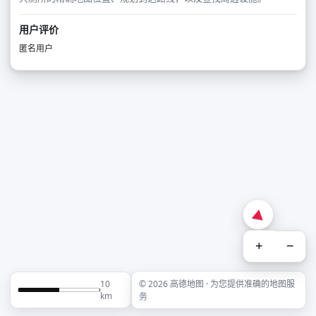
用户评价
匿名用户
+
−
10
© 2026 高德地图 · 为您提供准确的地图服
km
务