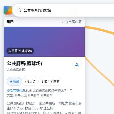
返回
北京市房山区
公共厕所(篮球场)
公共厕所(篮球场)
北京市房山区
★
⌖
📱
收藏
搜周边
去手机查看
查看完整信息
地址: 北京市房山区灯光篮球场门口
类型: 公共设施;公共厕所;公共厕所
公共厕所(篮球场)是一家公共厕所，地址为北京市房
山区灯光篮球场门口。地理坐标：
39.728364,115.963313。您可以通过Amap查看公共