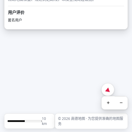
用户评价
匿名用户
+
−
10
© 2026 高德地图 · 为您提供准确的地图服
km
务