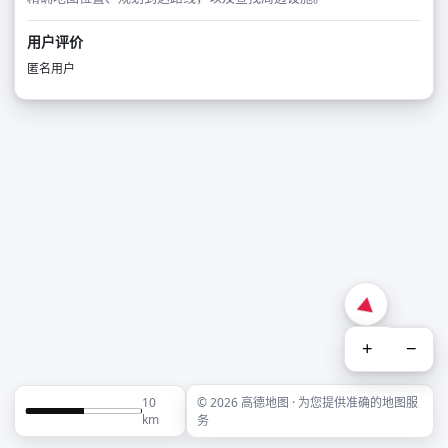
用户评价
匿名用户
+
−
10
© 2026 高德地图 · 为您提供准确的地图服
km
务