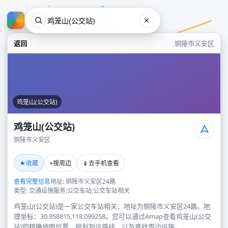
返回
铜陵市义安区
鸡笼山(公交站)
鸡笼山(公交站)
铜陵市义安区
鸡笼山(公交站)
★
⌖
📱
收藏
搜周边
去手机查看
铜陵市义安区
查看完整信息
地址: 铜陵市义安区24路
类型: 交通设施服务;公交车站;公交车站相关
鸡笼山(公交站)是一家公交车站相关，地址为铜陵市义安区24路。地
理坐标：30.958815,118.099258。您可以通过Amap查看鸡笼山(公交
站)的精确地图位置、规划到达路线，以及查找周边设施。