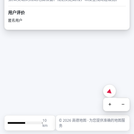
用户评价
匿名用户
+
−
10
© 2026 高德地图 · 为您提供准确的地图服
km
务