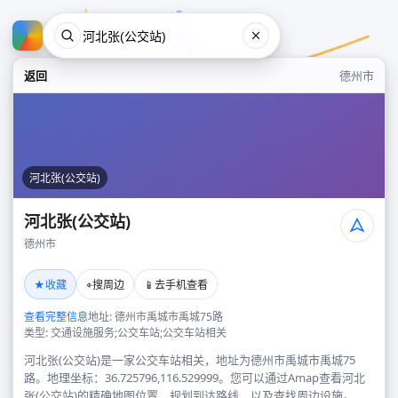
返回
德州市
河北张(公交站)
河北张(公交站)
德州市
河北张(公交站)
★
⌖
📱
收藏
搜周边
去手机查看
德州市
查看完整信息
地址: 德州市禹城市禹城75路
类型: 交通设施服务;公交车站;公交车站相关
河北张(公交站)是一家公交车站相关，地址为德州市禹城市禹城75
路。地理坐标：36.725796,116.529999。您可以通过Amap查看河北
张(公交站)的精确地图位置、规划到达路线，以及查找周边设施。