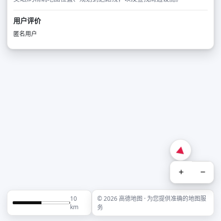
用户评价
匿名用户
+
−
10
© 2026 高德地图 · 为您提供准确的地图服
km
务