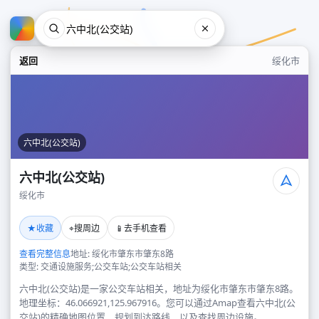
返回
绥化市
六中北(公交站)
六中北(公交站)
绥化市
六中北(公交站)
★
⌖
📱
收藏
搜周边
去手机查看
绥化市
查看完整信息
地址: 绥化市肇东市肇东8路
类型: 交通设施服务;公交车站;公交车站相关
六中北(公交站)是一家公交车站相关，地址为绥化市肇东市肇东8路。
地理坐标：46.066921,125.967916。您可以通过Amap查看六中北(公
交站)的精确地图位置、规划到达路线，以及查找周边设施。