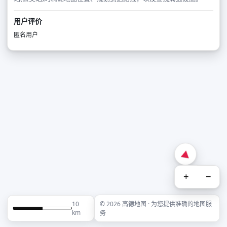
用户评价
匿名用户
+
−
10
© 2026 高德地图 · 为您提供准确的地图服
km
务